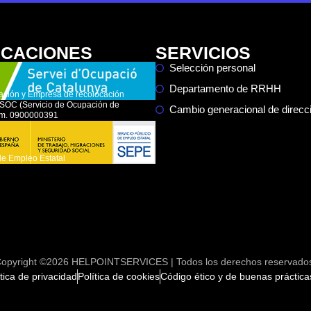
ICACIONES
SERVICIOS
Selección personal
Departamento de RRHH
ación y Empresa de recolocación
l SOC (Servicio de Ocupación de
Cambio generacional de direc
úm. 0900000391
de Empleo Estatal
opyright ©2026 HELPOINTSERVICES | Todos los derechos reservado
ítica de privacidad
Política de cookies
Código ético y de buenas práctica