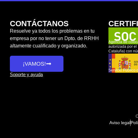
CONTÁCTANOS
CERTIF
Resuelve ya todos los problemas en tu
empresa por no tener un Dpto. de RRHH
Agencia de coloc
altamente cualificado y organizado.
autorizada por e
Cataluña) con n
¡VAMOS!
Servicio Público 
Soporte y ayuda
C
Aviso legal
Pol