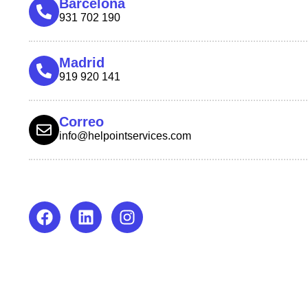
Barcelona
931 702 190
Madrid
919 920 141
Correo
info@helpointservices.com