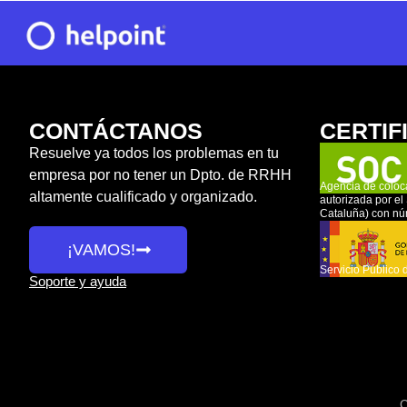
CONTÁCTANOS
CERTIF
Resuelve ya todos los problemas en tu
empresa por no tener un Dpto. de RRHH
Agencia de coloc
altamente cualificado y organizado.
autorizada por e
Cataluña) con n
¡VAMOS!
Servicio Público 
Soporte y ayuda
C