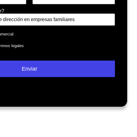
e?
omercial
rminos legales
Enviar