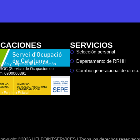
ICACIONES
SERVICIOS
Selección personal
Departamento de RRHH
ación y Empresa de recolocación
l SOC (Servicio de Ocupación de
Cambio generacional de direc
úm. 0900000391
de Empleo Estatal
opyright ©2026 HELPOINTSERVICES | Todos los derechos reservado