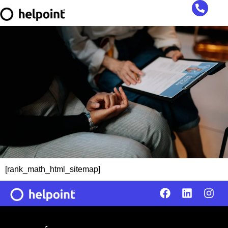
[rank_math_html_sitemap]