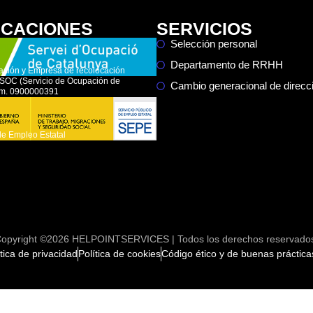
ICACIONES
SERVICIOS
Selección personal
Departamento de RRHH
ación y Empresa de recolocación
l SOC (Servicio de Ocupación de
Cambio generacional de direc
úm. 0900000391
de Empleo Estatal
opyright ©2026 HELPOINTSERVICES | Todos los derechos reservado
ítica de privacidad
Política de cookies
Código ético y de buenas práctica