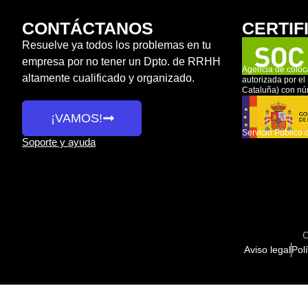
CONTÁCTANOS
CERTIF
Resuelve ya todos los problemas en tu
empresa por no tener un Dpto. de RRHH
Agencia de coloc
altamente cualificado y organizado.
autorizada por e
Cataluña) con n
¡VAMOS!
Servicio Público 
Soporte y ayuda
C
Aviso legal
Pol