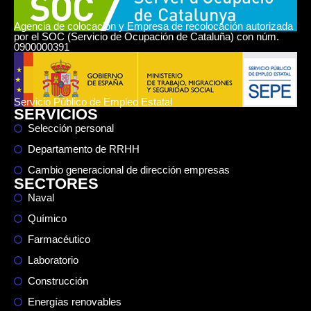
Agencia de colocación y Empresa de recolocación autorizada
por el SOC (Servicio de Ocupación de Cataluña) con núm.
0900000391
Servicio Público de Empleo Estatal
SERVICIOS
Selección personal
Departamento de RRHH
Cambio generacional de dirección empresas
SECTORES
Naval
Químico
Farmacéutico
Laboratorio
Construcción
Energías renovables